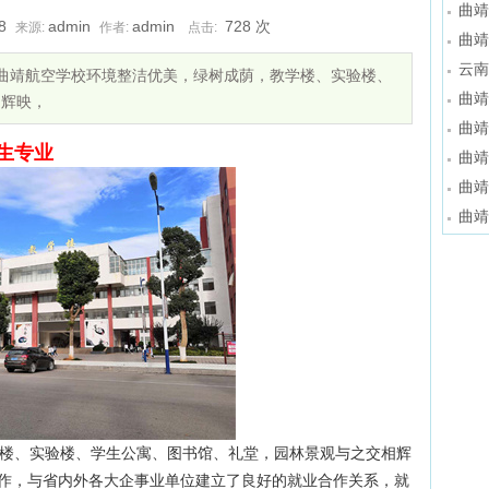
曲靖
8
admin
admin
728
次
来源:
作者:
点击:
曲靖
云南
 曲靖航空学校环境整洁优美，绿树成荫，教学楼、实验楼、
曲靖
相辉映，
曲靖
生专业
曲靖
曲靖
曲靖
楼、实验楼、学生公寓、图书馆、礼堂，园林景观与之交相辉
作，与省内外各大企事业单位建立了良好的就业合作关系，就